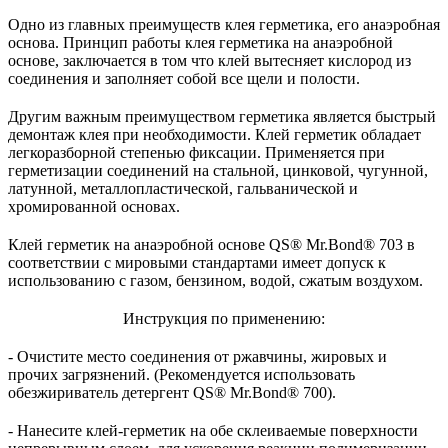
Одно из главных преимуществ клея герметика, его анаэробная
основа. Принцип работы клея герметика на анаэробной
основе, заключается в том что клей вытесняет кислород из
соединения и заполняет собой все щели и полости.
Другим важным преимуществом герметика является быстрый
демонтаж клея при необходимости. Клей герметик обладает
легкоразборной степенью фиксации. Применяется при
герметизации соединений на стальной, цинковой, чугунной,
латунной, металлопластической, гальванической и
хромированной основах.
Клей герметик на анаэробной основе QS® Mr.Bond® 703 в
соответствии с мировыми стандартами имеет допуск к
использованию с газом, бензином, водой, сжатым воздухом.
Инструкция по применению:
- Очистите место соединения от ржавчины, жировых и
прочих загрязнений. (Рекомендуется использовать
обезжириватель детергент QS® Mr.Bond® 700).
- Нанесите клей-герметик на обе склеиваемые поверхности