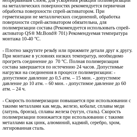
непрерывным слоем, для ускорения реакции полимеризации
на металлических поверхностях рекомендуется первичная
обработка поверхности спрей-активатором. При
герметизации не металлических соединений, обработка
поверхности спрей-активатором обязательна, для
полимеризации состава (Рекомендуется использовать спрей-
активатор QS® Mr.Bond® 701) Рекомендуемая температура
монтажа 10-40 °С.
- Плотно закрутите резьбу или прижмите детали друг к другу.
При монтаже в условиях низких температур, необходимо
прогреть соединение до 70 °С. Полная полимеризация
состава завершается по истечению 24 часов. Допустимые
нагрузки на соединения в процессе полимеризации: -
допустимое давление до 0,5 атм. – 15 мин. - допустимое
давление до 10 атм. – 60 мин. - допустимое давление до 60
атм. – 24 ч.
- Скорость полимеризации повышается при использовании с
такими металлами как медь, железо, кобальт, сплавы меди
(латунь, бронза), сплавы железа (чугун, сталь). Скорость
полимеризации понижается при использовании с такими
металлами как цинк, алюминий, кадмий, серебро, хром,
легированная сталь.