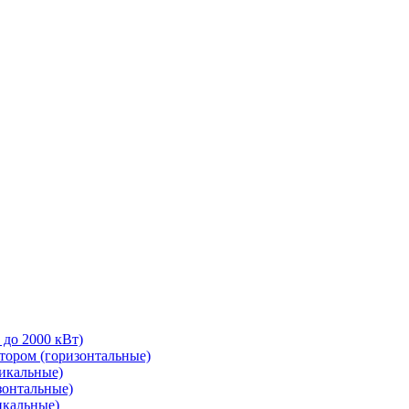
 до 2000 кВт)
тором (горизонтальные)
тикальные)
зонтальные)
икальные)