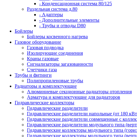
- Конденсационная система 80/125
Раздельная система д.80
- Адаптеры
- Дополнительные элементы
- Трубы и отводы D80
Бойлеры
Бойлеры косвенного нагрева
Газовое оборудование
Газовая подводка
Изолирующие соединения
Краны газовые
Сигнализаторы загазованности
Счетчики газа
Трубы и фитинги
Полипропиленовые трубы
Радиаторы и комплектующие
Алюминиевые секционные радиаторы отопления
Арматура и комплектующие для радиаторов
Гидравлические коллекторы
Гидравлические разделители
Гидравлические разделители напольные (от 180 кВт
Гидравлические разделители совмещенные с коллек
Гидравлические разделители модульного типа (вер
Гидравлические коллекторы модульного типа (гори
Гидравлические коллекторы модульного типа (верт