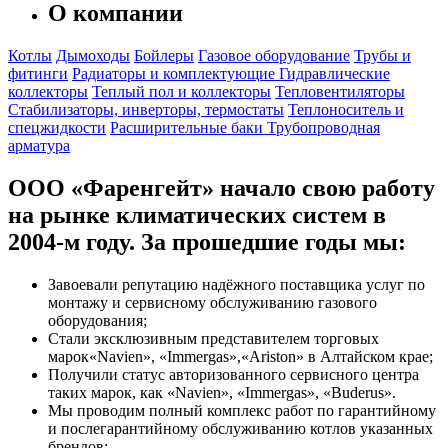
О компании
Котлы
Дымоходы
Бойлеры
Газовое оборудование
Трубы и
фитинги
Радиаторы и комплектующие
Гидравлические
коллекторы
Теплый пол и коллекторы
Тепловентиляторы
Стабилизаторы, инверторы, термостаты
Теплоноситель и
спецжидкости
Расширительные баки
Трубопроводная
арматура
ООО «Фаренгейт» начало свою работу
на рынке климатических систем в
2004-м году. За прошедшие годы мы:
Завоевали репутацию надёжного поставщика услуг по
монтажу и сервисному обслуживанию газового
оборудования;
Стали эксклюзивным представителем торговых
марок«Navien», «Immergas»,«Ariston» в Алтайском крае;
Получили статус авторизованного сервисного центра
таких марок, как «Navien», «Immergas», «Buderus».
Мы проводим полный комплекс работ по гарантийному
и послегарантийному обслуживанию котлов указанных
брендов;